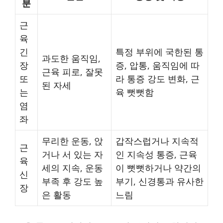
분
근
육
긴
특정 부위에 국한된 통
과도한 움직임,
장
증, 압통, 움직임에 따
근육 피로, 잘못
또
라 통증 강도 변화, 근
된 자세
는
육 뻣뻣함
염
좌
무리한 운동, 앉
갑작스럽거나 지속적
근
거나 서 있는 자
인 지속성 통증, 근육
육
세의 지속, 운동
이 뻣뻣하거나 약간의
신
부족 후 강도 높
부기, 신경통과 유사한
장
은 활동
느림