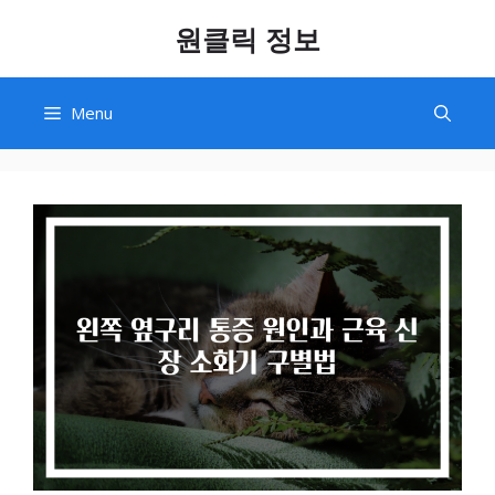
Skip
원클릭 정보
to
content
Menu