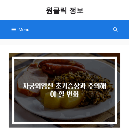
Skip
원클릭 정보
to
content
Menu