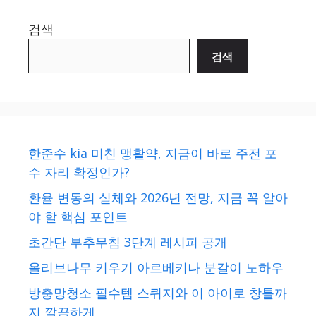
검색
검색
한준수 kia 미친 맹활약, 지금이 바로 주전 포
수 자리 확정인가?
환율 변동의 실체와 2026년 전망, 지금 꼭 알아
야 할 핵심 포인트
초간단 부추무침 3단계 레시피 공개
올리브나무 키우기 아르베키나 분갈이 노하우
방충망청소 필수템 스퀴지와 이 아이로 창틀까
지 깔끔하게