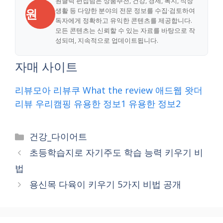
원클릭 편집팀은 상품추천, 건강, 경제, 복지, 직장
원
생활 등 다양한 분야의 전문 정보를 수집·검토하여
독자에게 정확하고 유익한 콘텐츠를 제공합니다.
모든 콘텐츠는 신뢰할 수 있는 자료를 바탕으로 작
성되며, 지속적으로 업데이트됩니다.
자매 사이트
리뷰모아
리뷰쿠
What the review
애드웹
왓더
리뷰
우리캠핑
유용한 정보1
유용한 정보2
Categories
건강_다이어트
초등학습지로 자기주도 학습 능력 키우기 비
법
용신목 다육이 키우기 5가지 비법 공개