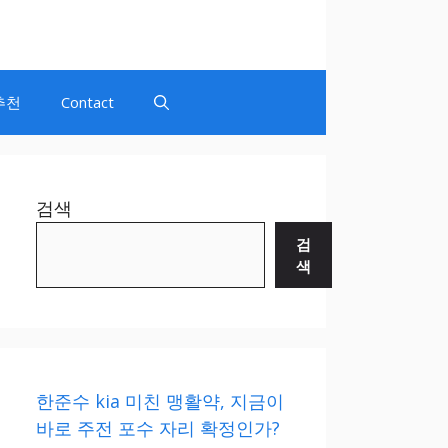
추천
Contact
검색
검
색
한준수 kia 미친 맹활약, 지금이
바로 주전 포수 자리 확정인가?