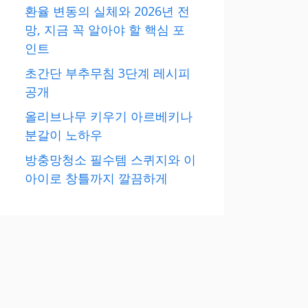
환율 변동의 실체와 2026년 전
망, 지금 꼭 알아야 할 핵심 포
인트
초간단 부추무침 3단계 레시피
공개
올리브나무 키우기 아르베키나
분갈이 노하우
방충망청소 필수템 스퀴지와 이
아이로 창틀까지 깔끔하게