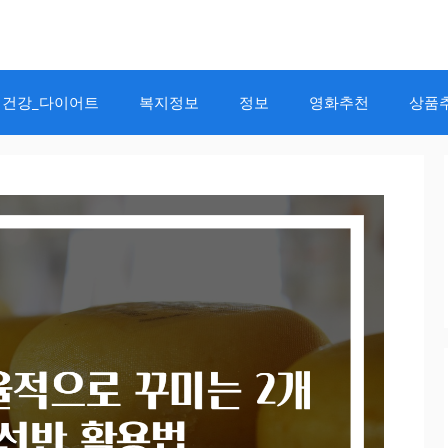
건강_다이어트
복지정보
정보
영화추천
상품