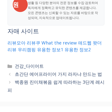
원
생활 등 다양한 분야의 전문 정보를 수집·검토하여
독자에게 정확하고 유익한 콘텐츠를 제공합니다.
모든 콘텐츠는 신뢰할 수 있는 자료를 바탕으로 작
성되며, 지속적으로 업데이트됩니다.
자매 사이트
리뷰모아
리뷰쿠
What the review
애드웹
왓더
리뷰
우리캠핑
유용한 정보1
유용한 정보2
Categories
건강_다이어트
초간단 에어프라이어 가지 라자냐 만드는 법
백종원 진미채볶음 쉽게 따라하는 3단계 레시
피