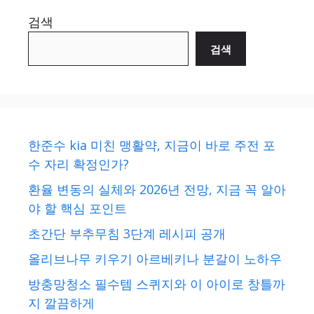
검색
검색
한준수 kia 미친 맹활약, 지금이 바로 주전 포
수 자리 확정인가?
환율 변동의 실체와 2026년 전망, 지금 꼭 알아
야 할 핵심 포인트
초간단 부추무침 3단계 레시피 공개
올리브나무 키우기 아르베키나 분갈이 노하우
방충망청소 필수템 스퀴지와 이 아이로 창틀까
지 깔끔하게