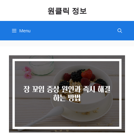
Skip
원클릭 정보
to
content
Menu