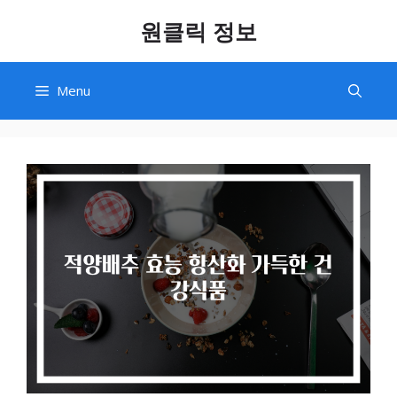
Skip
원클릭 정보
to
content
Menu