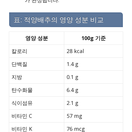
표: 적양배추의 영양 성분 비교
영양 성분
100g 기준
칼로리
28 kcal
단백질
1.4 g
지방
0.1 g
탄수화물
6.4 g
식이섬유
2.1 g
비타민 C
57 mg
비타민 K
76 mcg