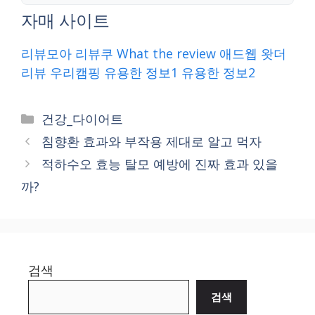
자매 사이트
리뷰모아
리뷰쿠
What the review
애드웹
왓더
리뷰
우리캠핑
유용한 정보1
유용한 정보2
Categories
건강_다이어트
침향환 효과와 부작용 제대로 알고 먹자
적하수오 효능 탈모 예방에 진짜 효과 있을
까?
검색
검색