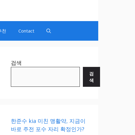
추천
Contact
검색
검
색
한준수 kia 미친 맹활약, 지금이
바로 주전 포수 자리 확정인가?