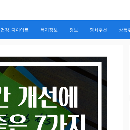
건강_다이어트
복지정보
정보
영화추천
상품