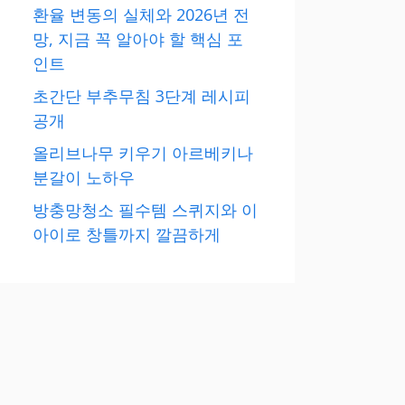
환율 변동의 실체와 2026년 전
망, 지금 꼭 알아야 할 핵심 포
인트
초간단 부추무침 3단계 레시피
공개
올리브나무 키우기 아르베키나
분갈이 노하우
방충망청소 필수템 스퀴지와 이
아이로 창틀까지 깔끔하게