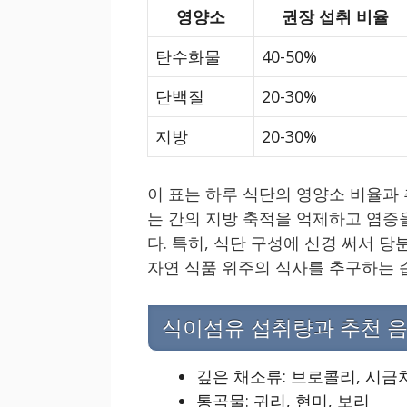
영양소
권장 섭취 비율
탄수화물
40-50%
단백질
20-30%
지방
20-30%
이 표는 하루 식단의 영양소 비율과
는 간의 지방 축적을 억제하고 염증
다. 특히, 식단 구성에 신경 써서 
자연 식품 위주의 식사를 추구하는 
식이섬유 섭취량과 추천 
깊은 채소류: 브로콜리, 시금
통곡물: 귀리, 현미, 보리