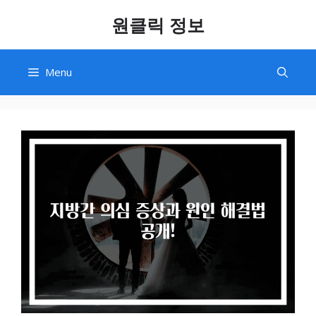
Skip
원클릭 정보
to
content
Menu