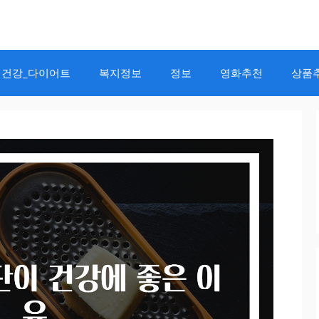
건강_다이어트
복지정보
정보
영화추천
상품