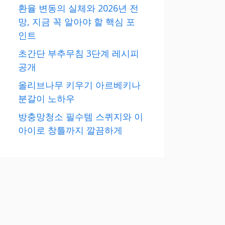
환율 변동의 실체와 2026년 전
망, 지금 꼭 알아야 할 핵심 포
인트
초간단 부추무침 3단계 레시피
공개
올리브나무 키우기 아르베키나
분갈이 노하우
방충망청소 필수템 스퀴지와 이
아이로 창틀까지 깔끔하게