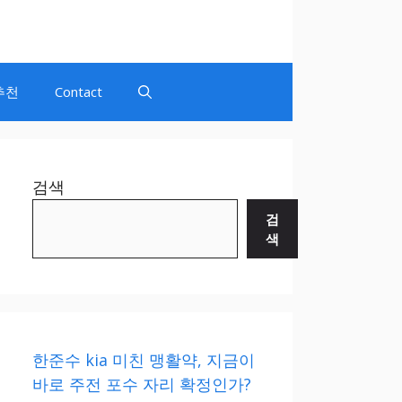
추천
Contact
검색
검
색
한준수 kia 미친 맹활약, 지금이
바로 주전 포수 자리 확정인가?