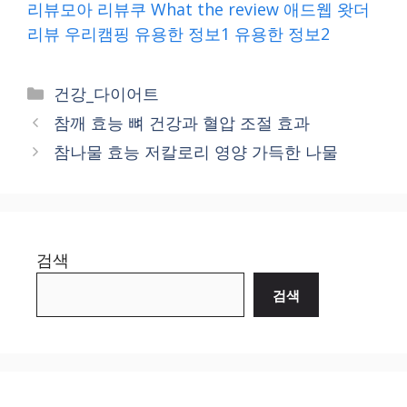
리뷰모아
리뷰쿠
What the review
애드웹
왓더
리뷰
우리캠핑
유용한 정보1
유용한 정보2
Categories
건강_다이어트
참깨 효능 뼈 건강과 혈압 조절 효과
참나물 효능 저칼로리 영양 가득한 나물
검색
검색