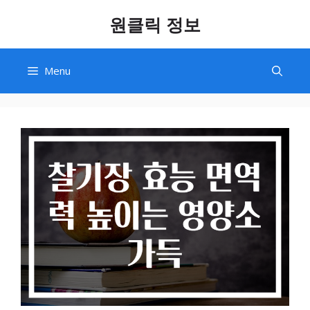
Skip
원클릭 정보
to
content
Menu