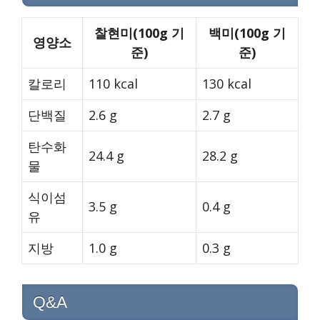
찰현미(100g 기
백미(100g 기
영양소
준)
준)
칼로리
110 kcal
130 kcal
단백질
2.6 g
2.7 g
탄수화
24.4 g
28.2 g
물
식이섬
3.5 g
0.4 g
유
지방
1.0 g
0.3 g
Q&A