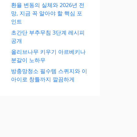
환율 변동의 실체와 2026년 전
망, 지금 꼭 알아야 할 핵심 포
인트
초간단 부추무침 3단계 레시피
공개
올리브나무 키우기 아르베키나
분갈이 노하우
방충망청소 필수템 스퀴지와 이
아이로 창틀까지 깔끔하게