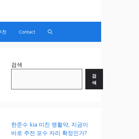
추천
Contact
검색
검
색
한준수 kia 미친 맹활약, 지금이
바로 주전 포수 자리 확정인가?