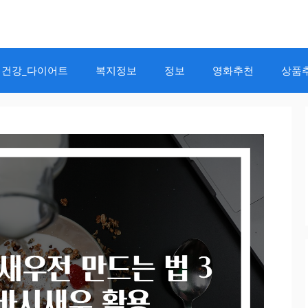
건강_다이어트
복지정보
정보
영화추천
상품