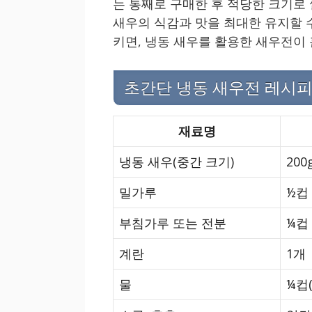
는 통째로 구매한 후 적당한 크기로
새우의 식감과 맛을 최대한 유지할 수
키면, 냉동 새우를 활용한 새우전이 
초간단 냉동 새우전 레시피
재료명
냉동 새우(중간 크기)
200
밀가루
½컵
부침가루 또는 전분
¼컵
계란
1개
물
¼컵