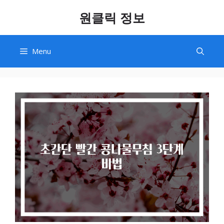
Skip
원클릭 정보
to
content
Menu