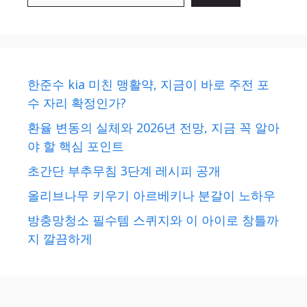
한준수 kia 미친 맹활약, 지금이 바로 주전 포
수 자리 확정인가?
환율 변동의 실체와 2026년 전망, 지금 꼭 알아
야 할 핵심 포인트
초간단 부추무침 3단계 레시피 공개
올리브나무 키우기 아르베키나 분갈이 노하우
방충망청소 필수템 스퀴지와 이 아이로 창틀까
지 깔끔하게