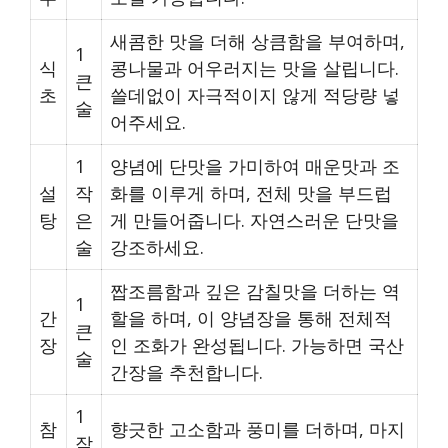
새콤한 맛을 더해 상큼함을 부여하며,
1
식
콩나물과 어우러지는 맛을 살립니다.
큰
초
쓸데없이 자극적이지 않게 적당량 넣
술
어주세요.
1
양념에 단맛을 가미하여 매운맛과 조
설
작
화를 이루게 하며, 전체 맛을 부드럽
탕
은
게 만들어줍니다. 자연스러운 단맛을
술
강조하세요.
짭조름함과 깊은 감칠맛을 더하는 역
1
간
할을 하며, 이 양념장을 통해 전체적
큰
장
인 조화가 완성됩니다. 가능하면 국산
술
간장을 추천합니다.
1
참
향긋한 고소함과 풍미를 더하며, 마지
작