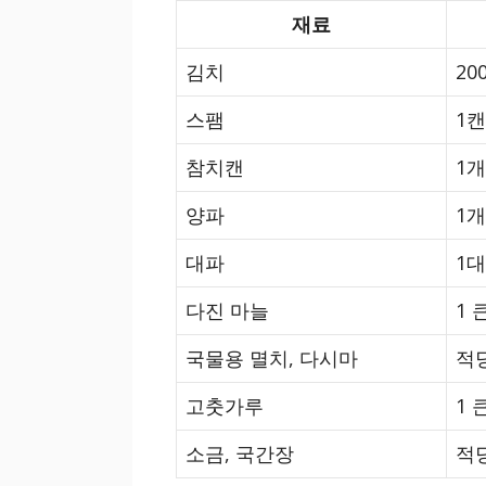
재료
김치
20
스팸
1캔
참치캔
1개
양파
1개
대파
1대
다진 마늘
1 
국물용 멸치, 다시마
적
고춧가루
1 
소금, 국간장
적