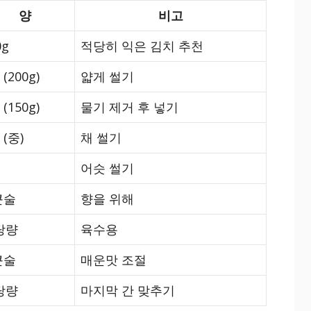
양
비고
0g
적당히 익은 김치 추천
 (200g)
얇게 썰기
 (150g)
물기 제거 후 넣기
 (중)
채 썰기
어슷 썰기
큰술
향을 위해
당량
육수용
큰술
매운맛 조절
당량
마지막 간 맞추기