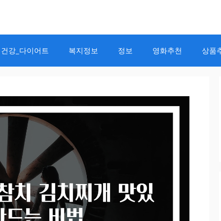
건강_다이어트
복지정보
정보
영화추천
상품