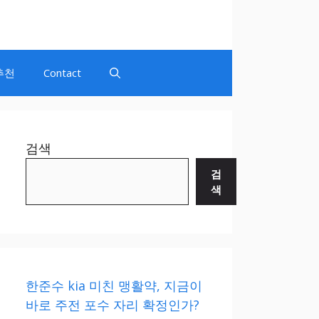
추천
Contact
검색
검
색
한준수 kia 미친 맹활약, 지금이
바로 주전 포수 자리 확정인가?