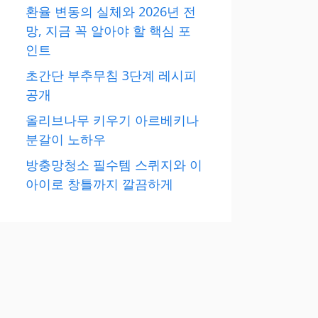
환율 변동의 실체와 2026년 전
망, 지금 꼭 알아야 할 핵심 포
인트
초간단 부추무침 3단계 레시피
공개
올리브나무 키우기 아르베키나
분갈이 노하우
방충망청소 필수템 스퀴지와 이
아이로 창틀까지 깔끔하게