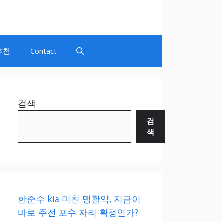
추천
Contact
검색
검
색
한준수 kia 미친 맹활약, 지금이
바로 주전 포수 자리 확정인가?