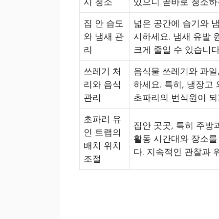
시 청소
있으니 곧바로 청소하
집 안 습도
넓은 공간에 습기와 
와 냄새 관
시하세요. 냄새 유발
리
크게 줄일 수 있습니다
쓰레기 처
음식물 쓰레기와 과일,
리와 음식
하세요. 특히, 냉장고
관리
초파리의 번식원이 되
초파리 유
집안 곳곳, 특히 주방
인 트랩의
활동 시간대와 장소를
배치 위치
다. 지속적인 관찰과 
조절