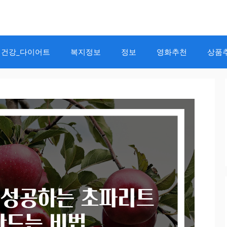
건강_다이어트
복지정보
정보
영화추천
상품