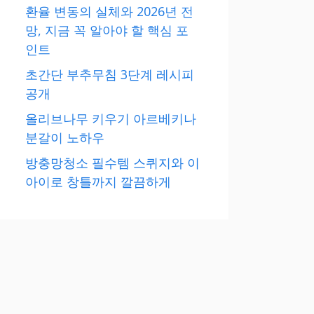
환율 변동의 실체와 2026년 전
망, 지금 꼭 알아야 할 핵심 포
인트
초간단 부추무침 3단계 레시피
공개
올리브나무 키우기 아르베키나
분갈이 노하우
방충망청소 필수템 스퀴지와 이
아이로 창틀까지 깔끔하게