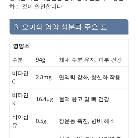
하는 것이 안전합니다.
3. 오이의 영양 성분과 주요 표
영양소
수분
94g
체내 수분 유지, 피부 건강
비타민
2.8mg
면역력 강화, 항산화 작용
C
비타민
16.4μg
혈액 응고 및 뼈 건강
K
식이섬
0.5g
장운동 촉진, 변비 해소
유