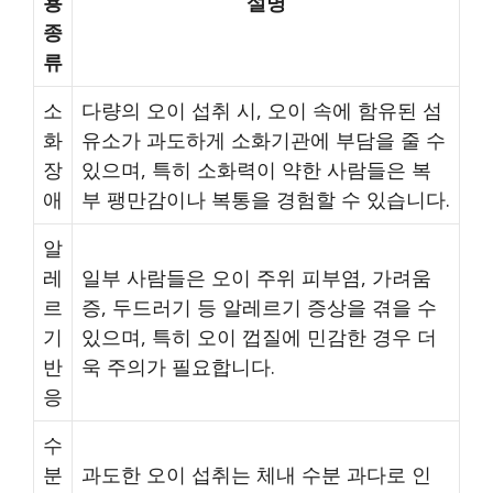
용
설명
종
류
소
다량의 오이 섭취 시, 오이 속에 함유된 섬
화
유소가 과도하게 소화기관에 부담을 줄 수
장
있으며, 특히 소화력이 약한 사람들은 복
애
부 팽만감이나 복통을 경험할 수 있습니다.
알
레
일부 사람들은 오이 주위 피부염, 가려움
르
증, 두드러기 등 알레르기 증상을 겪을 수
기
있으며, 특히 오이 껍질에 민감한 경우 더
반
욱 주의가 필요합니다.
응
수
분
과도한 오이 섭취는 체내 수분 과다로 인