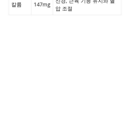
신경, 근육 기능 유지와 혈
칼륨
147mg
압 조절