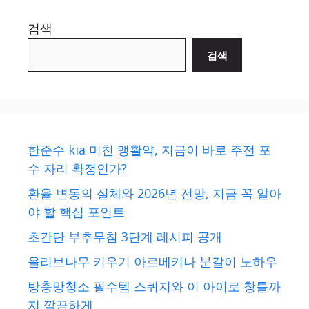
검색
검색
한준수 kia 미친 맹활약, 지금이 바로 주전 포
수 자리 확정인가?
환율 변동의 실체와 2026년 전망, 지금 꼭 알아
야 할 핵심 포인트
초간단 부추무침 3단계 레시피 공개
올리브나무 키우기 아르베키나 분갈이 노하우
방충망청소 필수템 스퀴지와 이 아이로 창틀까
지 깔끔하게