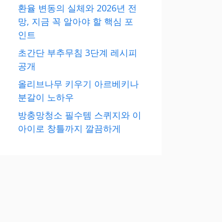
환율 변동의 실체와 2026년 전
망, 지금 꼭 알아야 할 핵심 포
인트
초간단 부추무침 3단계 레시피
공개
올리브나무 키우기 아르베키나
분갈이 노하우
방충망청소 필수템 스퀴지와 이
아이로 창틀까지 깔끔하게