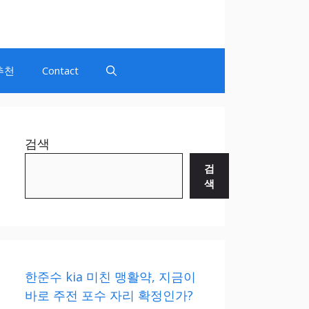
추천
Contact
검색
검
색
한준수 kia 미친 맹활약, 지금이
바로 주전 포수 자리 확정인가?