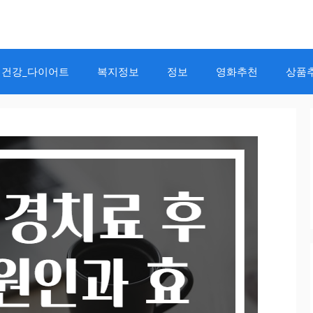
건강_다이어트
복지정보
정보
영화추천
상품