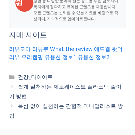
원
생활 등 다양한 분야의 전문 정보를 수집·검토하여
독자에게 정확하고 유익한 콘텐츠를 제공합니다.
모든 콘텐츠는 신뢰할 수 있는 자료를 바탕으로 작
성되며, 지속적으로 업데이트됩니다.
자매 사이트
리뷰모아
리뷰쿠
What the review
애드웹
왓더
리뷰
우리캠핑
유용한 정보1
유용한 정보2
Categories
건강_다이어트
쉽게 실천하는 제로웨이스트 플라스틱 줄이
기 방법
욕심 없이 실천하는 간헐적 미니멀리스트 방
법