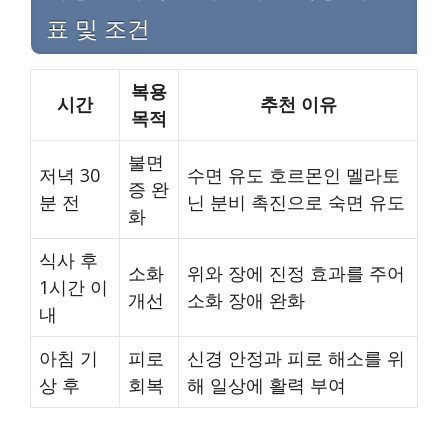
표 및 조건
복용
시간
추천 이유
목적
불면
저녁 30
수면 유도 호르몬인 멜라토
증 완
분 전
닌 분비 촉진으로 숙면 유도
화
식사 후
소화
위와 장에 진정 효과를 주어
1시간 이
개선
소화 장애 완화
내
아침 기
피로
신경 안정과 피로 해소를 위
상 후
회복
해 일상에 활력 부여