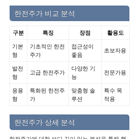
한전주가 비교 분석
구분
특징
장점
활용도
기본
기초적인 한전
접근성이
초보자용
형
주가
좋음
발전
다양한 기
고급 한전주가
전문가용
형
능
응용
특화된 한전주
맞춤형 솔
특수 목
형
가
루션
적용
한전주가 상세 분석
한전주가에 대한 보다 깊이 있는 분석을 통해 핵