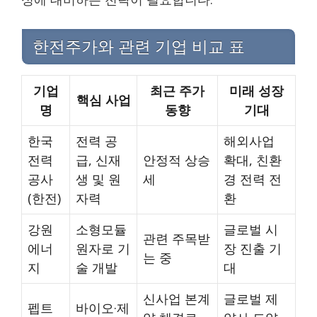
한전주가와 관련 기업 비교 표
기업
최근 주가
미래 성장
핵심 사업
명
동향
기대
한국
전력 공
해외사업
전력
급, 신재
안정적 상승
확대, 친환
공사
생 및 원
세
경 전력 전
(한전)
자력
환
강원
소형모듈
글로벌 시
관련 주목받
에너
원자로 기
장 진출 기
는 중
지
술 개발
대
신사업 본계
글로벌 제
펩트
바이오·제