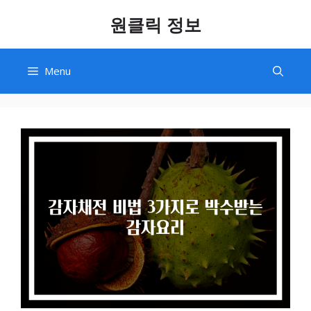
Skip
원클릭 정보
to
content
Menu