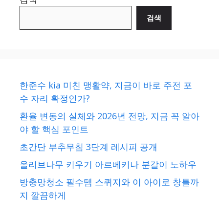
검색
한준수 kia 미친 맹활약, 지금이 바로 주전 포
수 자리 확정인가?
환율 변동의 실체와 2026년 전망, 지금 꼭 알아
야 할 핵심 포인트
초간단 부추무침 3단계 레시피 공개
올리브나무 키우기 아르베키나 분갈이 노하우
방충망청소 필수템 스퀴지와 이 아이로 창틀까
지 깔끔하게