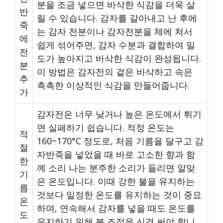
분을 조금 넣으면 바삭한 식감을 더욱 살
반
릴 수 있습니다. 감자를 갈아내고 난 후에
죽
는 감자 전분이나 감자전분을 체에 쳐서
에
쉽게 섞어주면, 감자 수분과 결합하여 밀
전
도가 높아지고 바삭한 식감이 완성됩니다.
분
이 방법은 감자전의 겉은 바삭하고 속은
추
촉촉한 이상적인 식감을 만들어줍니다.
가
감자전은 너무 낮거나 높은 온도에서 튀기
면 실패하기 쉽습니다. 적정 온도는
적
160~170°C 정도로, 처음 기름을 달구고 감
절
자반죽을 넣었을 때 바로 고소한 향과 함
한
께 소리 나는 분주한 소리가 들리면 알맞
기
은 온도입니다. 이때 강한 불을 유지하는
름
것보다 일정한 온도를 유지하는 것이 중요
온
하며, 연속해서 감자를 넣을 때도 온도를
도
유지하기 위해 불 조절을 신경 써야 합니