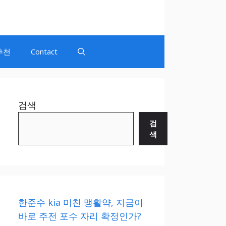
추천
Contact
검색
검
색
한준수 kia 미친 맹활약, 지금이
바로 주전 포수 자리 확정인가?