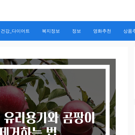
건강_다이어트
복지정보
정보
영화추천
상품