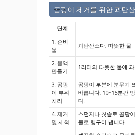
곰팡이 제거를 위한 과탄
단계
1. 준비
과탄산소다, 따뜻한 물,
물
2. 용액
1리터의 따뜻한 물에 과
만들기
3. 곰팡
곰팡이 부분에 분무기 
이 부위
바릅니다. 10~15분간
처리
다.
4. 제거
스펀지나 칫솔로 곰팡이
및 세척
물로 헹구어 냅니다.