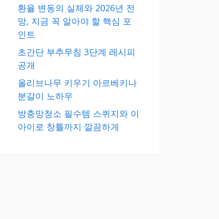
환율 변동의 실체와 2026년 전
망, 지금 꼭 알아야 할 핵심 포
인트
초간단 부추무침 3단계 레시피
공개
올리브나무 키우기 아르베키나
분갈이 노하우
방충망청소 필수템 스퀴지와 이
아이로 창틀까지 깔끔하게