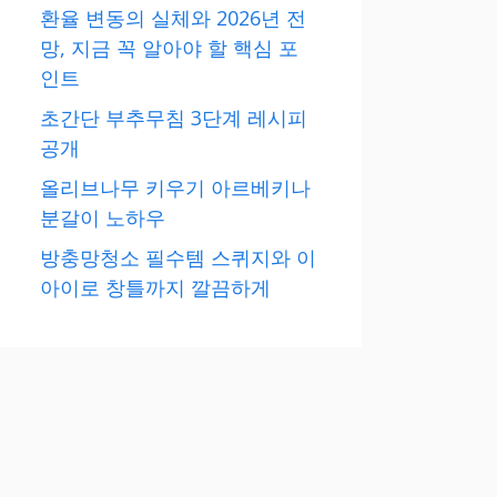
환율 변동의 실체와 2026년 전
망, 지금 꼭 알아야 할 핵심 포
인트
초간단 부추무침 3단계 레시피
공개
올리브나무 키우기 아르베키나
분갈이 노하우
방충망청소 필수템 스퀴지와 이
아이로 창틀까지 깔끔하게