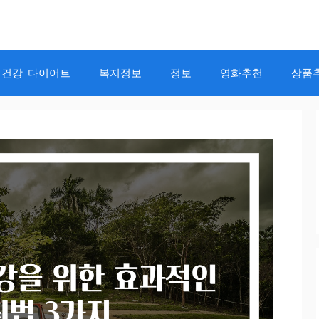
건강_다이어트
복지정보
정보
영화추천
상품