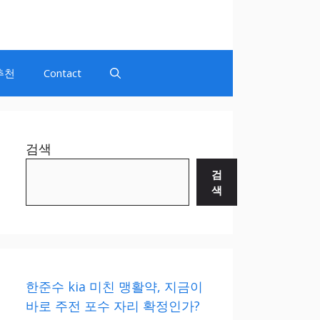
추천
Contact
검색
검
색
한준수 kia 미친 맹활약, 지금이
바로 주전 포수 자리 확정인가?