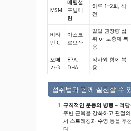
메틸설
하루 1~2회, 식
MSM
포닐메
전
탄
일일 권장량 섭
비타
아스코
취 or 보충제 복
민 C
르브산
용
오메
EPA,
식사와 함께 복
가-3
DHA
용
섭취법과 함께 실천할 수 
규칙적인 운동의 병행
– 적당
주변 근육을 강화하고 관절의
서 스트레칭과 수영 등을 추
다.