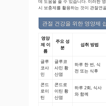
데 도움을 줄 수 있습니다. 이러한
시 보충제를 활용하는 것이 관절연골
관절 건강을 위한 영양제 
영양
주요 성
제 이
섭취 방법
분
름
글루
글루코
하루 한 번, 식
코사
사민 황
전 또는 식후
민
산염
콘드
콘드로
하루 2회, 식사
로이
이틴 황
와 함께
틴
산염