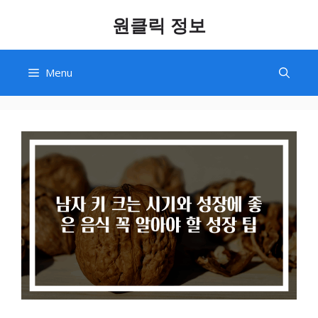
Skip
원클릭 정보
to
content
Menu