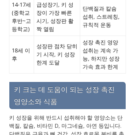
14-17세
급성장기, 키 성
단백질과 칼슘
(중학교
장이 가장 빠른
섭취, 스트레칭,
후반~고
시기, 성장판 활
규칙적 운동
등학교)
짝 열림
성장 촉진 영양
성장판 점차 닫히
18세 이
섭취는 계속 가
기 시작, 키 성장
후
능, 하지만 성장
한계 도달
가속 효과 한계
키 크는 데 도움이 되는 성장 촉진
영양소와 식품
키 성장을 위해 반드시 섭취해야 할 영양소는 단
백질, 칼슘, 비타민 D, 마그네슘, 아연 등입니다.
단백질은 근육과 뼈 건강, 성장 호르몬 분비를 촉