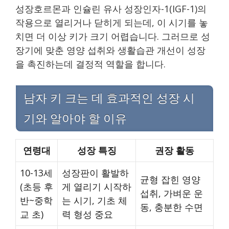
성장호르몬과 인슐린 유사 성장인자-1(IGF-1)의
작용으로 열리거나 닫히게 되는데, 이 시기를 놓
치면 더 이상 키가 크기 어렵습니다. 그러므로 성
장기에 맞춘 영양 섭취와 생활습관 개선이 성장
을 촉진하는데 결정적 역할을 합니다.
남자 키 크는 데 효과적인 성장 시
기와 알아야 할 이유
연령대
성장 특징
권장 활동
10-13세
성장판이 활발하
균형 잡힌 영양
(초등 후
게 열리기 시작하
섭취, 가벼운 운
반~중학
는 시기, 기초 체
동, 충분한 수면
교 초)
력 형성 중요