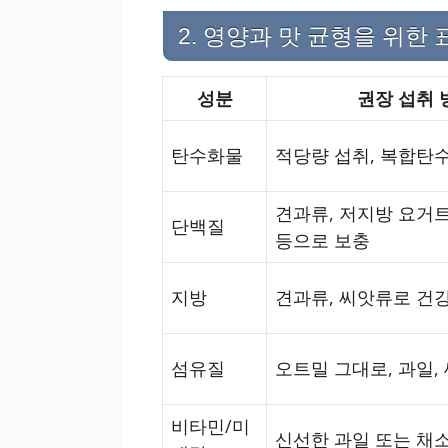
2. 영양과 맛 균형을 위한 
성분
권장 섭취 
탄수화물
적당량 섭취, 복합탄
견과류, 저지방 요거트
단백질
등으로 보충
지방
견과류, 씨앗류로 건
섬유질
오트밀 그대로, 과일,
비타민/미
신선한 과일 또는 채