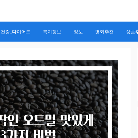
건강_다이어트
복지정보
정보
영화추천
상품