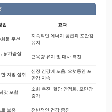
표
방법
효과
지속적인 에너지 공급과 포만감
수화물 우선
유지
, 닭가슴살
근육량 유지 및 대사 촉진
심장 건강에 도움, 오랫동안 포
강한 지방 섭취
만감 지속
소화 촉진, 혈당 안정화, 포만감
 씨앗 포함
증가
소로 보충
전반적인 건강 증진