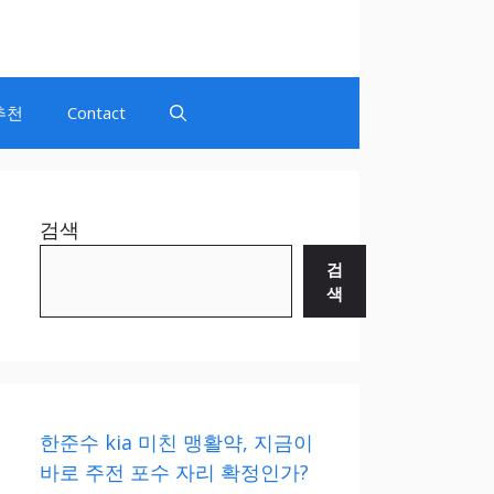
추천
Contact
검색
검
색
한준수 kia 미친 맹활약, 지금이
바로 주전 포수 자리 확정인가?