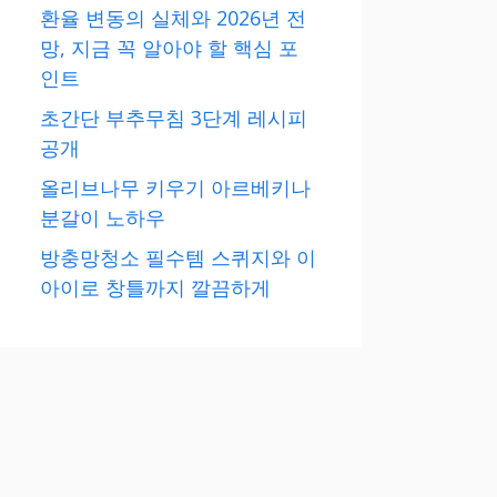
환율 변동의 실체와 2026년 전
망, 지금 꼭 알아야 할 핵심 포
인트
초간단 부추무침 3단계 레시피
공개
올리브나무 키우기 아르베키나
분갈이 노하우
방충망청소 필수템 스퀴지와 이
아이로 창틀까지 깔끔하게