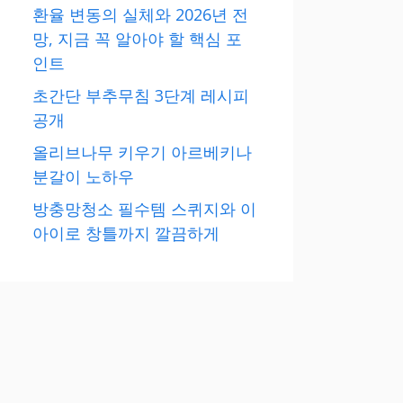
환율 변동의 실체와 2026년 전
망, 지금 꼭 알아야 할 핵심 포
인트
초간단 부추무침 3단계 레시피
공개
올리브나무 키우기 아르베키나
분갈이 노하우
방충망청소 필수템 스퀴지와 이
아이로 창틀까지 깔끔하게