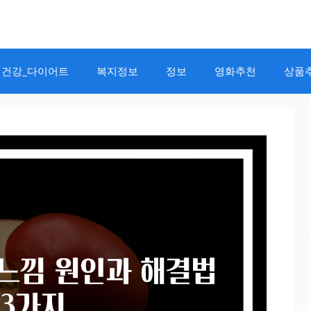
건강_다이어트
복지정보
정보
영화추천
상품