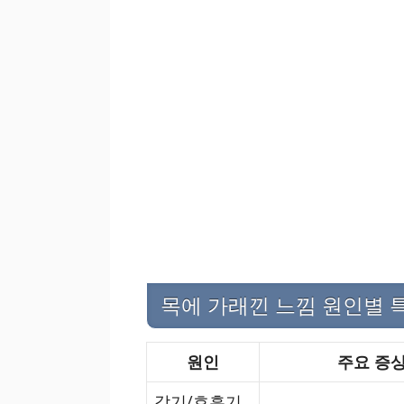
목에 가래낀 느낌 원인별 
원인
주요 증
감기/호흡기