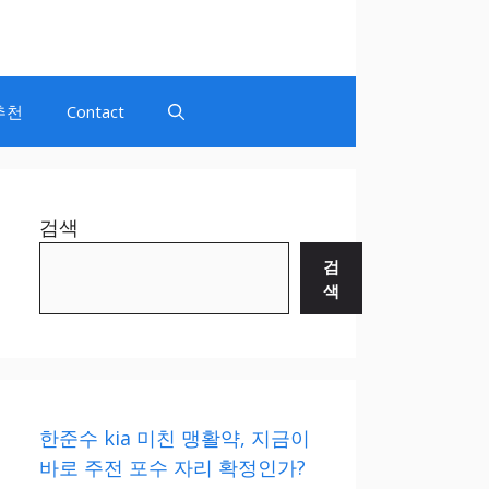
추천
Contact
검색
검
색
한준수 kia 미친 맹활약, 지금이
바로 주전 포수 자리 확정인가?