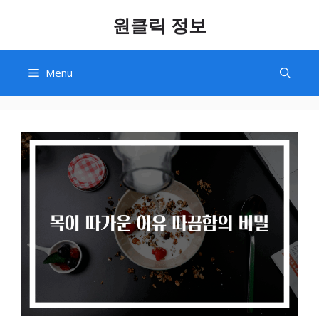
Skip
원클릭 정보
to
content
Menu