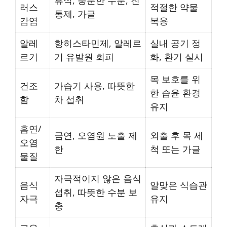
러스
적절한 약물
통제, 가글
감염
복용
알레
항히스타민제, 알레르
실내 공기 정
르기
기 유발원 회피
화, 환기 실시
목 보호를 위
건조
가습기 사용, 따뜻한
한 습윤 환경
함
차 섭취
유지
흡연/
금연, 오염원 노출 제
외출 후 목 세
오염
한
척 또는 가글
물질
자극적이지 않은 음식
음식
알맞은 식습관
섭취, 따뜻한 수분 보
자극
유지
충