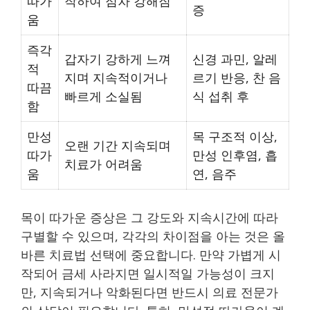
따가
작하여 점차 강해짐
증
움
즉각
갑자기 강하게 느껴
신경 과민, 알레
적
지며 지속적이거나
르기 반응, 찬 음
따끔
빠르게 소실됨
식 섭취 후
함
만성
목 구조적 이상,
오랜 기간 지속되며
따가
만성 인후염, 흡
치료가 어려움
움
연, 음주
목이 따가운 증상은 그 강도와 지속시간에 따라
구별할 수 있으며, 각각의 차이점을 아는 것은 올
바른 치료법 선택에 중요합니다. 만약 가볍게 시
작되어 금세 사라지면 일시적일 가능성이 크지
만, 지속되거나 악화된다면 반드시 의료 전문가