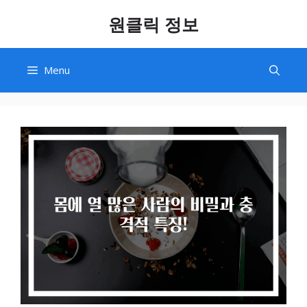
Skip
원클릭 정보
to
content
Menu