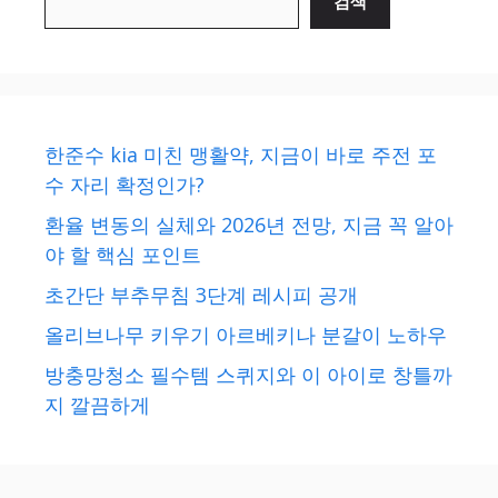
검색
한준수 kia 미친 맹활약, 지금이 바로 주전 포
수 자리 확정인가?
환율 변동의 실체와 2026년 전망, 지금 꼭 알아
야 할 핵심 포인트
초간단 부추무침 3단계 레시피 공개
올리브나무 키우기 아르베키나 분갈이 노하우
방충망청소 필수템 스퀴지와 이 아이로 창틀까
지 깔끔하게