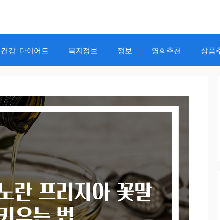
건강_다이어트
복지정보
정보
영화추천
상품