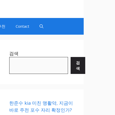
추천
Contact
검색
검
색
한준수 kia 미친 맹활약, 지금이
바로 주전 포수 자리 확정인가?