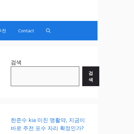
추천
Contact
검색
검
색
한준수 kia 미친 맹활약, 지금이
바로 주전 포수 자리 확정인가?