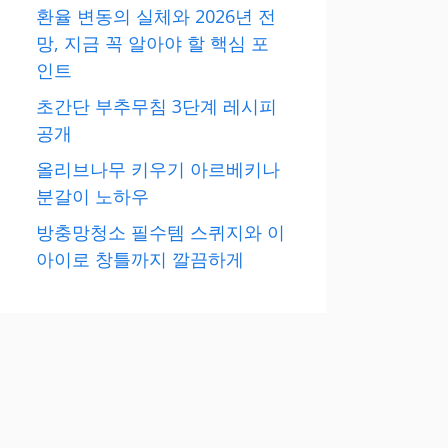
환율 변동의 실체와 2026년 전
망, 지금 꼭 알아야 할 핵심 포
인트
초간단 부추무침 3단계 레시피
공개
올리브나무 키우기 아르베키나
분갈이 노하우
방충망청소 필수템 스퀴지와 이
아이로 창틀까지 깔끔하게