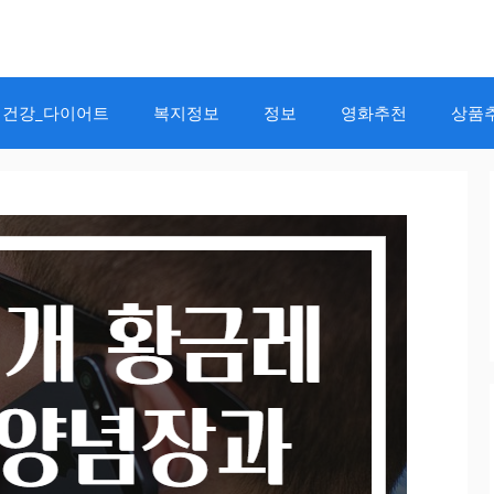
건강_다이어트
복지정보
정보
영화추천
상품