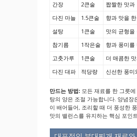
간장
2큰술
짭짤한 맛과
다진 마늘
1.5큰술
향과 맛을 
설탕
1큰술
맛의 균형을
참기름
1작은술
향과 풍미를
고춧가루
1큰술
더 매콤한 
다진 대파
적당량
신선한 풍미
만드는 방법:
모든 재료를 한 그릇에
탕의 양은 조절 가능합니다. 양념장
이 배어들어, 조리할 때 더 풍성한 
맛의 밸런스를 유지하는 핵심 포인
대표적인 부대찌개 재료와