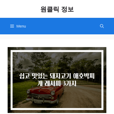
Skip
원클릭 정보
to
content
Menu