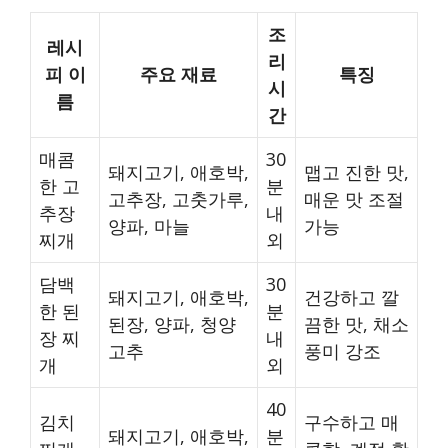
조
레시
리
피 이
주요 재료
특징
시
름
간
매콤
30
돼지고기, 애호박,
맵고 진한 맛,
한 고
분
고추장, 고춧가루,
매운 맛 조절
추장
내
양파, 마늘
가능
찌개
외
담백
30
돼지고기, 애호박,
건강하고 깔
한 된
분
된장, 양파, 청양
끔한 맛, 채소
장 찌
내
고추
풍미 강조
개
외
40
김치
구수하고 매
돼지고기, 애호박,
분