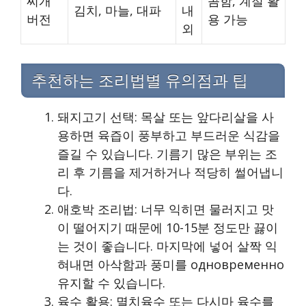
찌개
콤함, 계절 활
김치, 마늘, 대파
내
버전
용 가능
외
추천하는 조리법별 유의점과 팁
돼지고기 선택: 목살 또는 앞다리살을 사
용하면 육즙이 풍부하고 부드러운 식감을
즐길 수 있습니다. 기름기 많은 부위는 조
리 후 기름을 제거하거나 적당히 썰어냅니
다.
애호박 조리법: 너무 익히면 물러지고 맛
이 떨어지기 때문에 10-15분 정도만 끓이
는 것이 좋습니다. 마지막에 넣어 살짝 익
혀내면 아삭함과 풍미를 одновременно
유지할 수 있습니다.
육수 활용: 멸치육수 또는 다시마 육수를