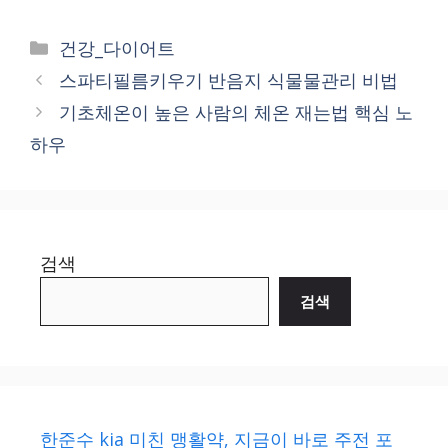
Categories
건강_다이어트
스파티필름키우기 반음지 식물물관리 비법
기초체온이 높은 사람의 체온 재는법 핵심 노
하우
검색
검색
한준수 kia 미친 맹활약, 지금이 바로 주전 포