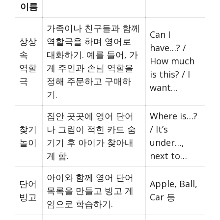
이름
가족이나 친구들과 함께
Can I
상상
역할극을 하며 영어로
have…? /
속
대화하기. 예를 들어, 가
How much
역할
게 주인과 손님 역할을
is this? / I
극
정해 주문하고 구매하
want…
기.
집안 곳곳에 영어 단어
Where is…?
찾기
나 그림이 적힌 카드 숨
/ It’s
놀이
기기 후 아이가 찾아내
under…,
게 함.
next to…
아이와 함께 영어 단어
단어
Apple, Ball,
목록을 만들고 빙고 게
빙고
Car 등
임으로 학습하기.