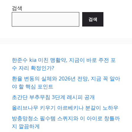
검색
검색
한준수 kia 미친 맹활약, 지금이 바로 주전 포
수 자리 확정인가?
환율 변동의 실체와 2026년 전망, 지금 꼭 알아
야 할 핵심 포인트
초간단 부추무침 3단계 레시피 공개
올리브나무 키우기 아르베키나 분갈이 노하우
방충망청소 필수템 스퀴지와 이 아이로 창틀까
지 깔끔하게