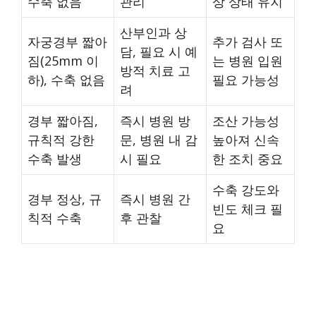
수축 없음
관리
상 상태 유지
산부인과 상
자궁경부 짧아
추가 검사 또
담, 필요 시 예
짐(25mm 이
는 병원 입원
방적 치료 고
하), 수축 없음
필요 가능성
려
경부 짧아짐,
즉시 병원 방
조산 가능성
규칙적 강한
문, 병원 내 감
높아져 신속
수축 발생
시 필요
한 조치 중요
수축 강도와
경부 정상, 규
즉시 병원 간
빈도 체크 필
칙적 수축
후 관찰
요