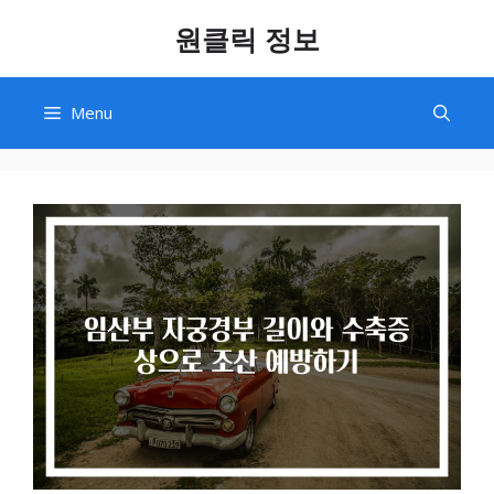
Skip
원클릭 정보
to
content
Menu