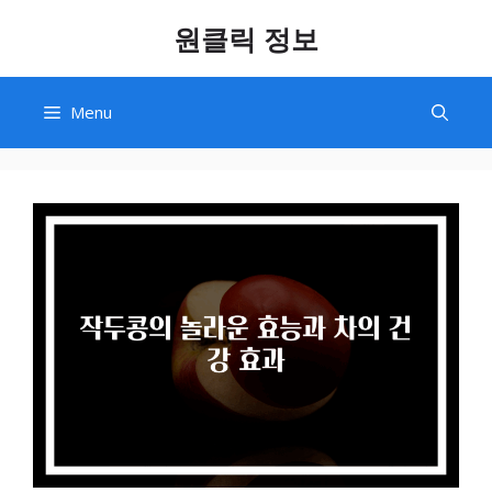
Skip
원클릭 정보
to
content
Menu