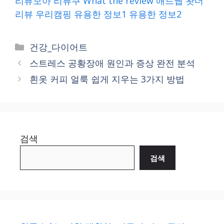
리뷰모아
리뷰쿠
What the review
애드웹
왓더
리뷰
우리캠핑
유용한 정보1
유용한 정보2
Categories
건강_다이어트
스트레스 공황장애 원인과 증상 완전 분석
흰옷 커피 얼룩 쉽게 지우는 3가지 방법
검색
검색