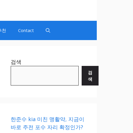
추천
Contact
검색
검
색
한준수 kia 미친 맹활약, 지금이
바로 주전 포수 자리 확정인가?