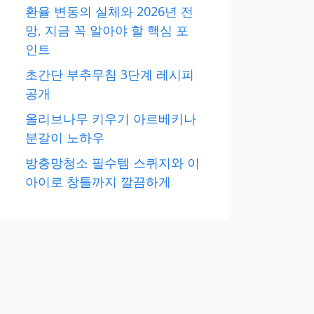
환율 변동의 실체와 2026년 전
망, 지금 꼭 알아야 할 핵심 포
인트
초간단 부추무침 3단계 레시피
공개
올리브나무 키우기 아르베키나
분갈이 노하우
방충망청소 필수템 스퀴지와 이
아이로 창틀까지 깔끔하게