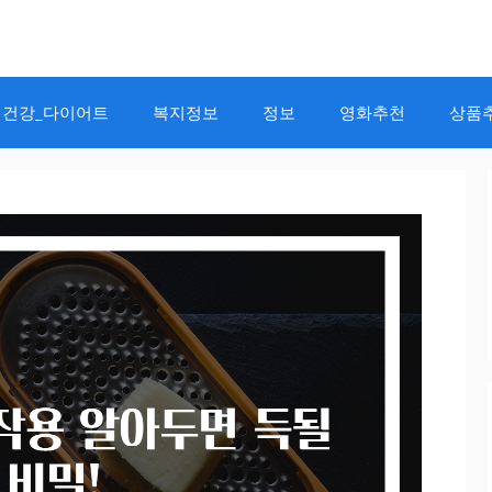
건강_다이어트
복지정보
정보
영화추천
상품