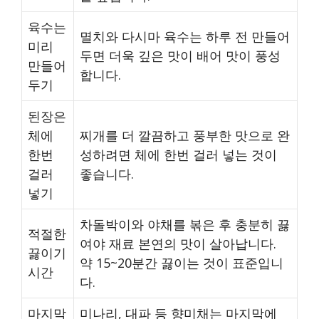
육수는
멸치와 다시마 육수는 하루 전 만들어
미리
두면 더욱 깊은 맛이 배어 맛이 풍성
만들어
합니다.
두기
된장은
체에
찌개를 더 깔끔하고 풍부한 맛으로 완
한번
성하려면 체에 한번 걸러 넣는 것이
걸러
좋습니다.
넣기
차돌박이와 야채를 볶은 후 충분히 끓
적절한
여야 재료 본연의 맛이 살아납니다.
끓이기
약 15~20분간 끓이는 것이 표준입니
시간
다.
마지막
미나리, 대파 등 향미채는 마지막에