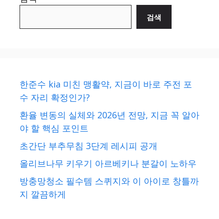
검색
한준수 kia 미친 맹활약, 지금이 바로 주전 포
수 자리 확정인가?
환율 변동의 실체와 2026년 전망, 지금 꼭 알아
야 할 핵심 포인트
초간단 부추무침 3단계 레시피 공개
올리브나무 키우기 아르베키나 분갈이 노하우
방충망청소 필수템 스퀴지와 이 아이로 창틀까
지 깔끔하게