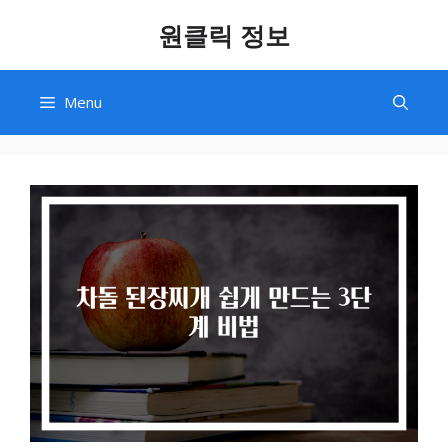
Skip
원클릭 정보
to
content
Menu