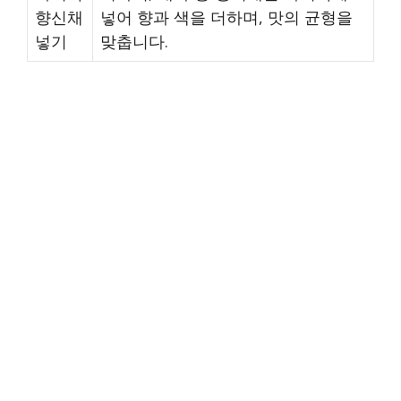
향신채
넣어 향과 색을 더하며, 맛의 균형을
넣기
맞춥니다.