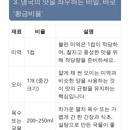
3. 냉국의 맛을 좌우하는 비밀, 바로
‘황금비율’
재료
비율
설명
불린 미역은 1컵이 적당하
미역
1컵
며, 찰지고 풍성한 맛을 위
해 적당량을 준비하세요.
얇게 채 썬 오이는 미역과
1개 (중간
비슷한 양을 사용하는 것
오이
크기)
이 맛의 균형을 유지하는
핵심입니다.
차가운 멸치 육수 또는 가
육수
볍게 간 한 간장과 식초,
또는
200~250ml
설탕으로 만든 국물이 좋
국물