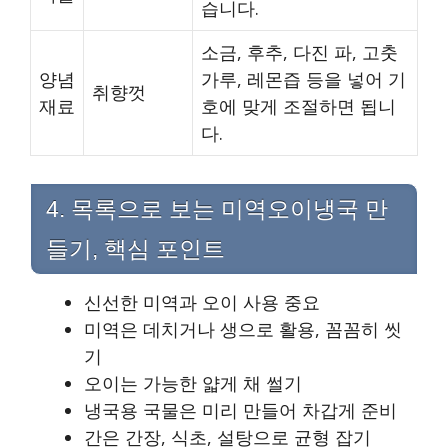
습니다.
소금, 후추, 다진 파, 고춧
양념
가루, 레몬즙 등을 넣어 기
취향껏
재료
호에 맞게 조절하면 됩니
다.
4. 목록으로 보는 미역오이냉국 만
들기, 핵심 포인트
신선한 미역과 오이 사용 중요
미역은 데치거나 생으로 활용, 꼼꼼히 씻
기
오이는 가능한 얇게 채 썰기
냉국용 국물은 미리 만들어 차갑게 준비
간은 간장, 식초, 설탕으로 균형 잡기