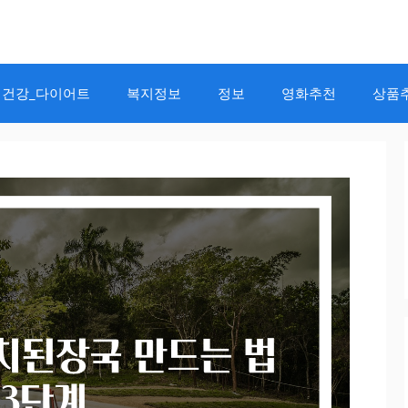
건강_다이어트
복지정보
정보
영화추천
상품