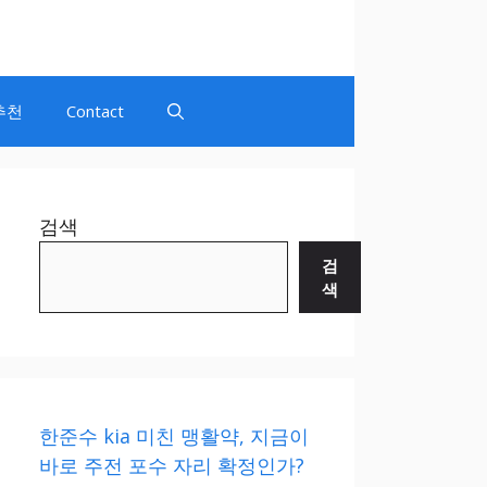
추천
Contact
검색
검
색
한준수 kia 미친 맹활약, 지금이
바로 주전 포수 자리 확정인가?