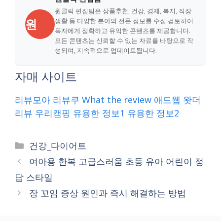
원클릭 편집팀은 상품추천, 건강, 경제, 복지, 직장
원
생활 등 다양한 분야의 전문 정보를 수집·검토하여
독자에게 정확하고 유익한 콘텐츠를 제공합니다.
모든 콘텐츠는 신뢰할 수 있는 자료를 바탕으로 작
성되며, 지속적으로 업데이트됩니다.
자매 사이트
리뷰모아
리뷰쿠
What the review
애드웹
왓더
리뷰
우리캠핑
유용한 정보1
유용한 정보2
Categories
건강_다이어트
여아용 한복 고급스러움 초등 유아 어린이 정
답 스타일
장 꼬임 증상 원인과 즉시 해결하는 방법