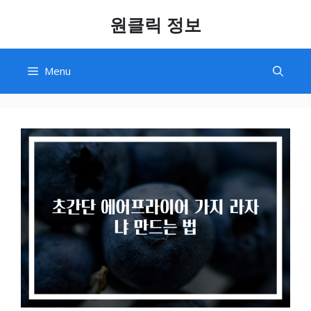
Skip
원클릭 정보
to
content
Menu