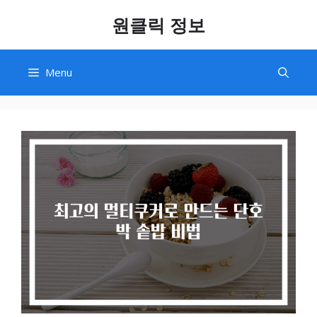
Skip
원클릭 정보
to
content
Menu