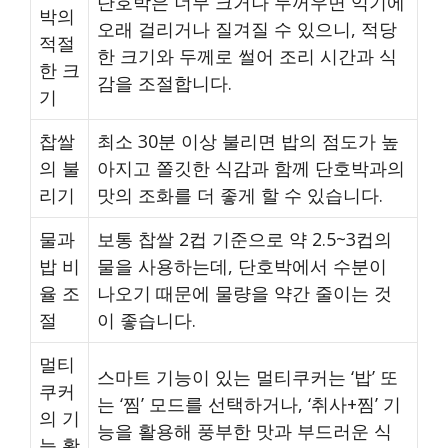
단호박은 너무 크거나 두꺼우면 익기에
박의
오래 걸리거나 질겨질 수 있으니, 적당
적절
한 크기와 두께로 썰어 조리 시간과 식
한 크
감을 조절합니다.
기
찹쌀
최소 30분 이상 불리면 밥의 점도가 높
의 불
아지고 쫄깃한 식감과 함께 단호박과의
리기
맛의 조화를 더 좋게 할 수 있습니다.
물과
보통 찹쌀 2컵 기준으로 약 2.5~3컵의
밥 비
물을 사용하는데, 단호박에서 수분이
율 조
나오기 때문에 물량을 약간 줄이는 것
절
이 좋습니다.
멀티
스마트 기능이 있는 멀티쿠커는 ‘밥’ 또
쿠커
는 ‘찜’ 모드를 선택하거나, ‘취사+찜’ 기
의 기
능을 활용해 풍부한 맛과 부드러운 식
능 활