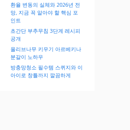
환율 변동의 실체와 2026년 전
망, 지금 꼭 알아야 할 핵심 포
인트
초간단 부추무침 3단계 레시피
공개
올리브나무 키우기 아르베키나
분갈이 노하우
방충망청소 필수템 스퀴지와 이
아이로 창틀까지 깔끔하게