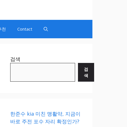
추천
Contact
검색
검
색
한준수 kia 미친 맹활약, 지금이
바로 주전 포수 자리 확정인가?