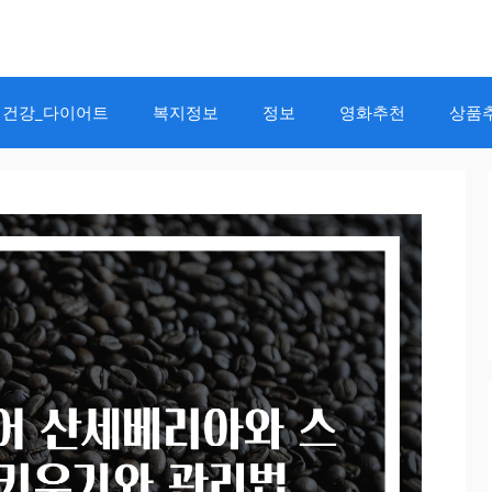
건강_다이어트
복지정보
정보
영화추천
상품