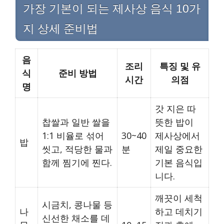
가장 기본이 되는 제사상 음식 10가
지 상세 준비법
음
조리
특징 및 유
식
준비 방법
시간
의점
명
갓 지은 따
찹쌀과 일반 쌀을
뜻한 밥이
1:1 비율로 섞어
30~40
제사상에서
밥
씻고, 적당한 물과
분
제일 중요한
함께 찜기에 찐다.
기본 음식입
니다.
깨끗이 세척
시금치, 콩나물 등
나
하고 데치기
신선한 채소를 데