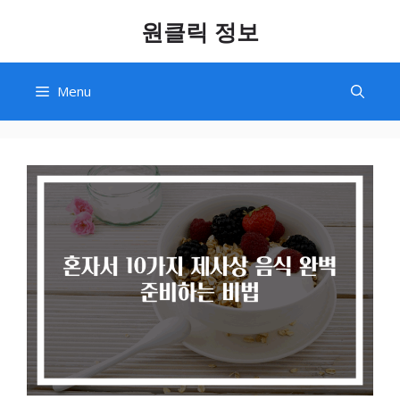
Skip
원클릭 정보
to
content
Menu