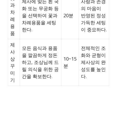
제사에 맞는 흰 국
사랑과 존경
과
화 또는 무궁화 등
의 마음이
차
을 선택하여 꽃과
20분
반영된 정성
례
차례용품을 세팅
가득한 세팅
용
한다.
이 중요하다.
품
제
모든 음식과 용품
전체적인 조
사
을 깔끔하게 정돈
화와 균형이
상
10~15
하고, 조상님께 드
제사상의 완
꾸
분
릴 의식을 위한 공
성도를 높인
미
간을 확보한다.
다.
기