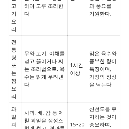
고
하여 고루 조리한
과 풍요를
기
다.
기원한다.
요
리
전
통
무와 고기, 야채를
맑은 육수와
탕
넣고 끓이거나 찌
풍부한 향이
또
1시간
는 조리법으로, 육
특징이며,
는
이상
수는 맑게 우려낸
가정의 정성
찜
다.
을 담는다.
요
리
과
신선도를 유
사과, 배, 감 등 제
일
지하는 것이
철 과일을 정성스
과
15~20
중요하며,
럽게 썰고, 견과류