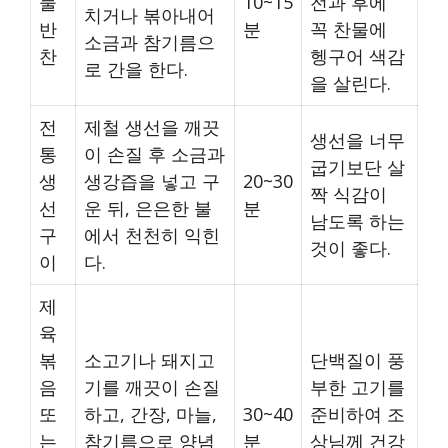
물
10~15
전과 후에
치거나 볶아내어
반
분
꼭 찬물에
소금과 참기름으
찬
헹구어 색감
로 간을 한다.
을 살린다.
전
제철 생선을 깨끗
생선을 너무
통
이 손질 후 소금과
굽기보단 살
생
생강즙을 넣고 구
20~30
짝 식감이
선
운 뒤, 은은한 불
분
남도록 하는
구
에서 천천히 익힌
것이 좋다.
이
다.
제
육
볶
소고기나 돼지고
단백질이 풍
음
기를 깨끗이 손질
부한 고기를
또
하고, 간장, 마늘,
30~40
준비하여 조
는
참기름으로 양념
분
상님께 건강