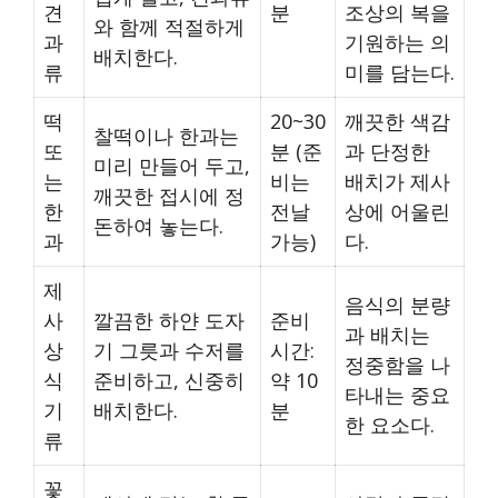
견
분
조상의 복을
와 함께 적절하게
과
기원하는 의
배치한다.
류
미를 담는다.
떡
20~30
깨끗한 색감
찰떡이나 한과는
또
분 (준
과 단정한
미리 만들어 두고,
는
비는
배치가 제사
깨끗한 접시에 정
한
전날
상에 어울린
돈하여 놓는다.
과
가능)
다.
제
음식의 분량
사
깔끔한 하얀 도자
준비
과 배치는
상
기 그릇과 수저를
시간:
정중함을 나
식
준비하고, 신중히
약 10
타내는 중요
기
배치한다.
분
한 요소다.
류
꽃