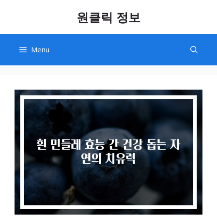
Skip
원클릭 정보
to
content
Menu