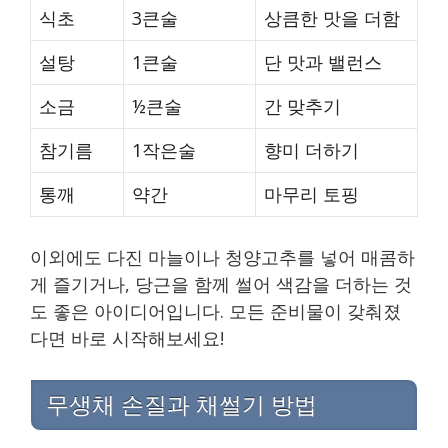
식초
3큰술
상큼한 맛을 더함
설탕
1큰술
단 맛과 밸런스
소금
½큰술
간 맞추기
참기름
1작은술
향미 더하기
통깨
약간
마무리 토핑
이외에도 다진 마늘이나 청양고추를 넣어 매콤하
게 즐기거나, 당근을 함께 썰어 색감을 더하는 것
도 좋은 아이디어입니다. 모든 준비물이 갖춰졌
다면 바로 시작해보세요!
무생채 손질과 채썰기 방법