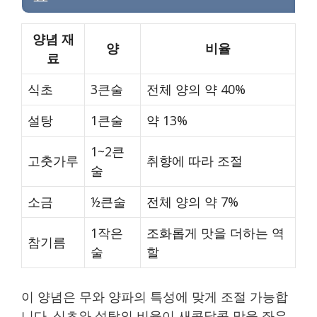
양념 재
양
비율
료
식초
3큰술
전체 양의 약 40%
설탕
1큰술
약 13%
1~2큰
고춧가루
취향에 따라 조절
술
소금
½큰술
전체 양의 약 7%
1작은
조화롭게 맛을 더하는 역
참기름
술
할
이 양념은 무와 양파의 특성에 맞게 조절 가능합
니다. 식초와 설탕의 비율이 새콤달콤 맛을 좌우