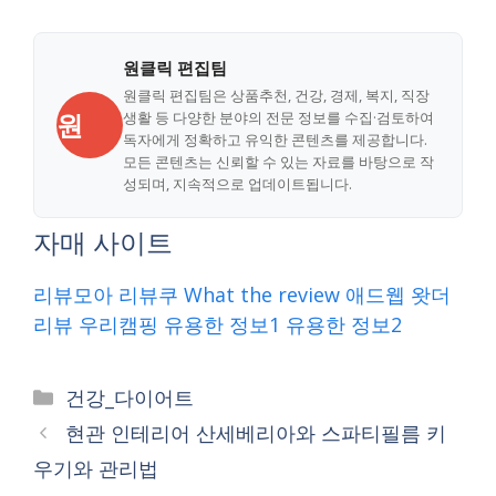
원클릭 편집팀
원클릭 편집팀은 상품추천, 건강, 경제, 복지, 직장
원
생활 등 다양한 분야의 전문 정보를 수집·검토하여
독자에게 정확하고 유익한 콘텐츠를 제공합니다.
모든 콘텐츠는 신뢰할 수 있는 자료를 바탕으로 작
성되며, 지속적으로 업데이트됩니다.
자매 사이트
리뷰모아
리뷰쿠
What the review
애드웹
왓더
리뷰
우리캠핑
유용한 정보1
유용한 정보2
Categories
건강_다이어트
현관 인테리어 산세베리아와 스파티필름 키
우기와 관리법