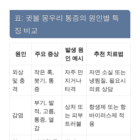
표: 귓볼 몽우리 통증의 원인별 특
징 비교
발생 원
원인
주요 증상
추천 치료법
인 예시
외상
작은 혹,
자주 만
자연 소실 또는
및 충
붓기, 통
지거나
냉찜질, 필요시
격
증
타격
의료 상담
부기, 발
상처 또
항생제 또는 항
적, 고름,
감염
는 피부
바이러스제 적
통증, 열
트러블
용
감