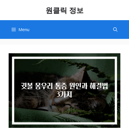
Skip
원클릭 정보
to
content
Menu