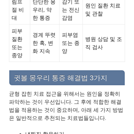
림프
단단한 몽
감기 또
원인 질환 치료
절 비
우리, 약
는 전신
및 관찰
대
한 통증
감염
피부
경계 뚜렷
피부염
질환
병원 상담 및 조
한 혹, 변
또는 종
또는
직 검사
화 지속
양
종양
귓볼 몽우리 통증 해결법 3가지
균형 잡힌 치료 접근을 위해서는 원인을 정확히
파악하는 것이 우선입니다. 그 후에 적합한 해결
법을 적용하는 것이 중요하며, 아래 세 가지 방법
은 일반적으로 추천되는 치료법들입니다.
냉찜질 활용하기