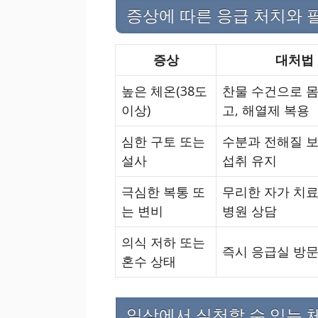
증상에 따른 응급 처치와 
증상
대처법
높은 체온(38도
찬물 수건으로 몸
이상)
고, 해열제 복용
심한 구토 또는
수분과 전해질 보
설사
섭취 유지
극심한 복통 또
무리한 자가 치료
는 변비
병원 상담
의식 저하 또는
즉시 응급실 방
혼수 상태
일상에서 실천할 수 있는 