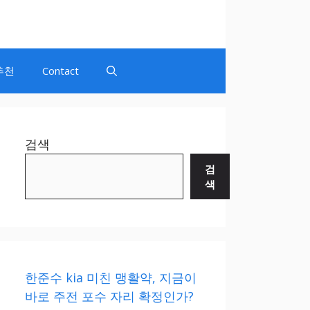
추천
Contact
검색
검
색
한준수 kia 미친 맹활약, 지금이
바로 주전 포수 자리 확정인가?