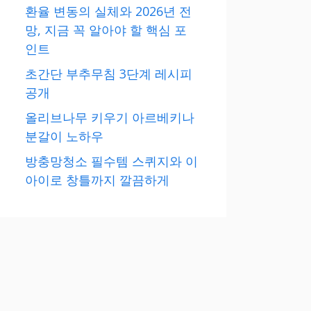
환율 변동의 실체와 2026년 전
망, 지금 꼭 알아야 할 핵심 포
인트
초간단 부추무침 3단계 레시피
공개
올리브나무 키우기 아르베키나
분갈이 노하우
방충망청소 필수템 스퀴지와 이
아이로 창틀까지 깔끔하게