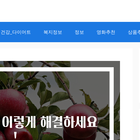
건강_다이어트
복지정보
정보
영화추천
상품