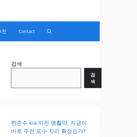
추천
Contact
검색
검
색
한준수 kia 미친 맹활약, 지금이
바로 주전 포수 자리 확정인가?