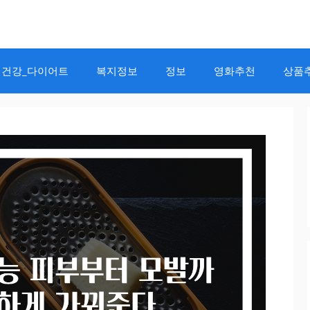
건강_다이어트
복지정보
정보
영화추천
상품