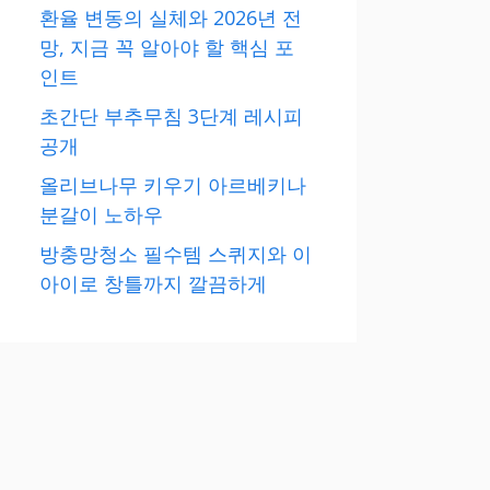
환율 변동의 실체와 2026년 전
망, 지금 꼭 알아야 할 핵심 포
인트
초간단 부추무침 3단계 레시피
공개
올리브나무 키우기 아르베키나
분갈이 노하우
방충망청소 필수템 스퀴지와 이
아이로 창틀까지 깔끔하게