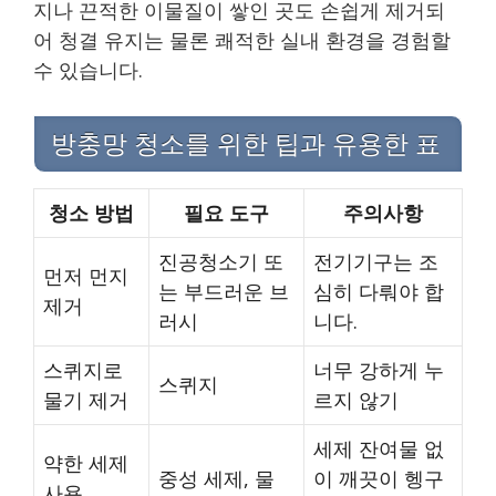
지나 끈적한 이물질이 쌓인 곳도 손쉽게 제거되
어 청결 유지는 물론 쾌적한 실내 환경을 경험할
수 있습니다.
방충망 청소를 위한 팁과 유용한 표
청소 방법
필요 도구
주의사항
진공청소기 또
전기기구는 조
먼저 먼지
는 부드러운 브
심히 다뤄야 합
제거
러시
니다.
스퀴지로
너무 강하게 누
스퀴지
물기 제거
르지 않기
세제 잔여물 없
약한 세제
중성 세제, 물
이 깨끗이 헹구
사용