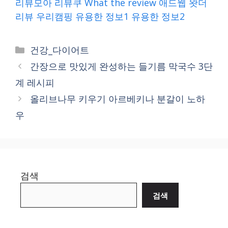
리뷰모아
리뷰쿠
What the review
애드웹
왓더
리뷰
우리캠핑
유용한 정보1
유용한 정보2
Categories
건강_다이어트
간장으로 맛있게 완성하는 들기름 막국수 3단
계 레시피
올리브나무 키우기 아르베키나 분갈이 노하
우
검색
검색