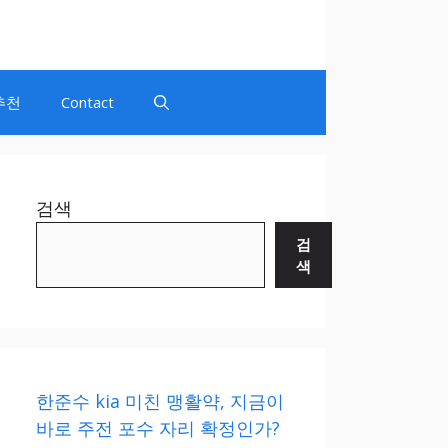
추천
Contact
검색
검
색
한준수 kia 미친 맹활약, 지금이
바로 주전 포수 자리 확정인가?