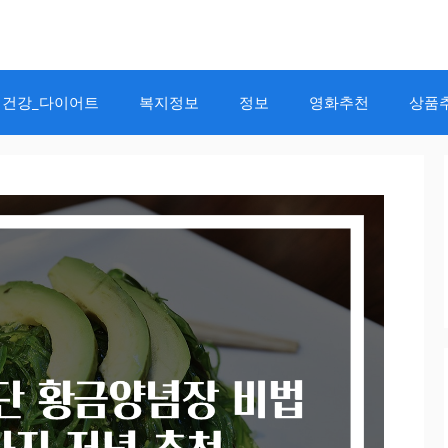
건강_다이어트
복지정보
정보
영화추천
상품