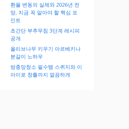
환율 변동의 실체와 2026년 전
망, 지금 꼭 알아야 할 핵심 포
인트
초간단 부추무침 3단계 레시피
공개
올리브나무 키우기 아르베키나
분갈이 노하우
방충망청소 필수템 스퀴지와 이
아이로 창틀까지 깔끔하게