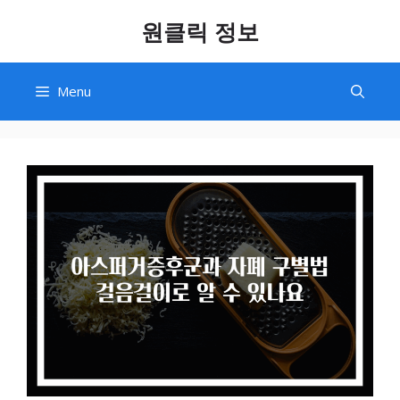
Skip
원클릭 정보
to
content
Menu