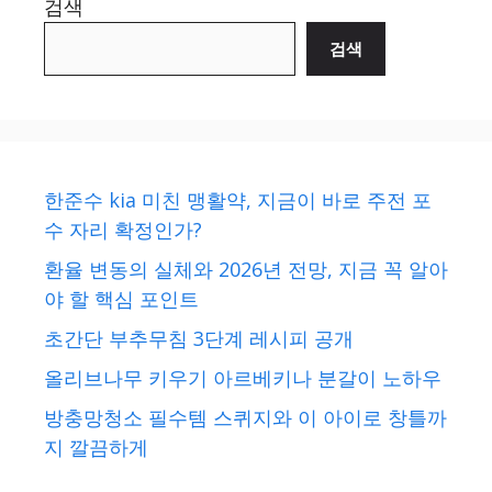
검색
검색
한준수 kia 미친 맹활약, 지금이 바로 주전 포
수 자리 확정인가?
환율 변동의 실체와 2026년 전망, 지금 꼭 알아
야 할 핵심 포인트
초간단 부추무침 3단계 레시피 공개
올리브나무 키우기 아르베키나 분갈이 노하우
방충망청소 필수템 스퀴지와 이 아이로 창틀까
지 깔끔하게