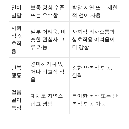
언어
보통 정상 수준
발달 지연 또는 제한
발달
또는 우수함
적 언어 사용
사회
일부 어려움, 비
사회적 의사소통과
적 상
슷한 관심사 교
상호작용 어려움이
호작
류 가능
더 강함
용
경미하거나 없
반복
강한 반복적 행동,
거나 비교적 적
행동
집착
음
걸음
대체로 자연스
특이한 동작 또는 반
걸이
럽고 평범
복적 행동 가능
특성